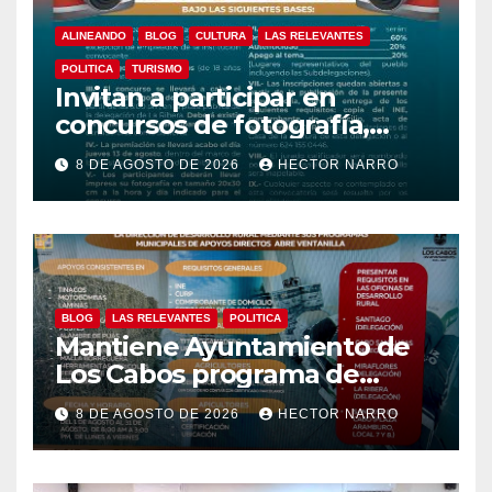
ALINEANDO
BLOG
CULTURA
LAS RELEVANTES
POLITICA
TURISMO
Invitan a participar en
concursos de fotografía,
canto y pintura de las Fiestas
8 DE AGOSTO DE 2026
HECTOR NARRO
Tradicionales La Ribera 2026
BLOG
LAS RELEVANTES
POLITICA
Mantiene Ayuntamiento de
Los Cabos programa de
apoyos para agricultores,
8 DE AGOSTO DE 2026
HECTOR NARRO
ganaderos y apicultores