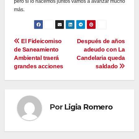
pero si lo hacemos juntos vamos a avanzar mucho
más.
Navegación
El Fideicomiso
Después de años
de Saneamiento
adeudo con La
de
Ambiental traerá
Candelaria queda
entradas
grandes acciones
saldado
Por
Ligia Romero