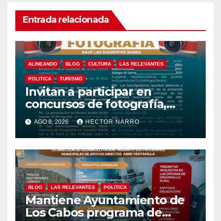
Entrada relacionada
ALINEANDO
BLOG
CULTURA
LAS RELEVANTES
POLITICA
TURISMO
Invitan a participar en
concursos de fotografía,
canto y pintura de las Fiestas
AGO 8, 2026
HECTOR NARRO
Tradicionales La Ribera 2026
BLOG
LAS RELEVANTES
POLITICA
Mantiene Ayuntamiento de
Los Cabos programa de