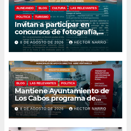
ALINEANDO
BLOG
CULTURA
LAS RELEVANTES
POLITICA
TURISMO
Invitan a participar en
concursos de fotografía,
canto y pintura de las Fiestas
8 DE AGOSTO DE 2026
HECTOR NARRO
Tradicionales La Ribera 2026
BLOG
LAS RELEVANTES
POLITICA
Mantiene Ayuntamiento de
Los Cabos programa de
apoyos para agricultores,
8 DE AGOSTO DE 2026
HECTOR NARRO
ganaderos y apicultores