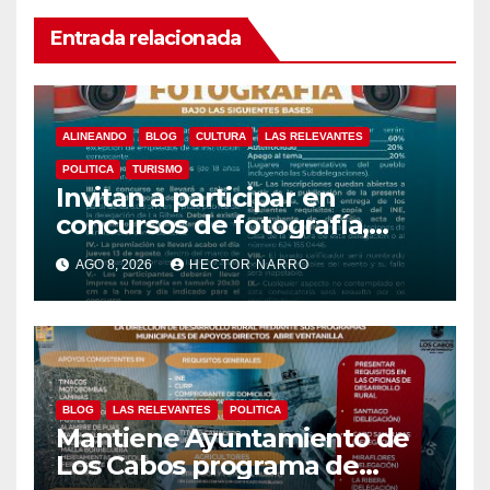
Entrada relacionada
ALINEANDO
BLOG
CULTURA
LAS RELEVANTES
POLITICA
TURISMO
Invitan a participar en
concursos de fotografía,
canto y pintura de las Fiestas
AGO 8, 2026
HECTOR NARRO
Tradicionales La Ribera 2026
BLOG
LAS RELEVANTES
POLITICA
Mantiene Ayuntamiento de
Los Cabos programa de