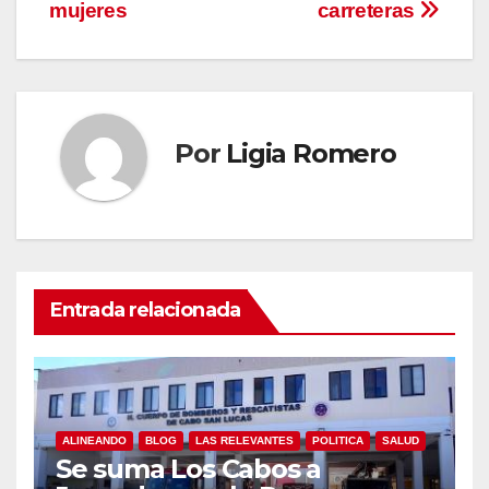
mujeres
carreteras
Por
Ligia Romero
Entrada relacionada
ALINEANDO
BLOG
LAS RELEVANTES
POLITICA
SALUD
Se suma Los Cabos a