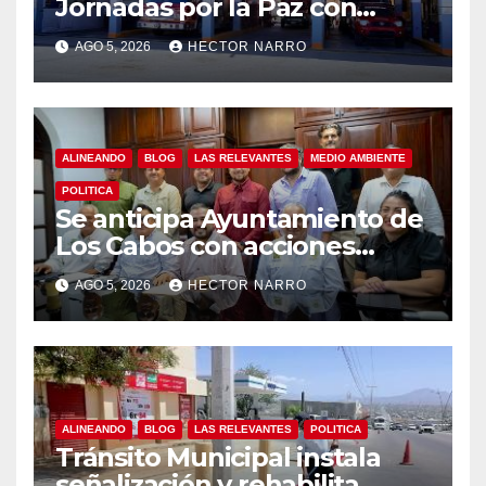
Jornadas por la Paz con
capacitación en primeros
AGO 5, 2026
HECTOR NARRO
auxilios para jóvenes
ALINEANDO
BLOG
LAS RELEVANTES
MEDIO AMBIENTE
POLITICA
Se anticipa Ayuntamiento de
Los Cabos con acciones
preventivas ante lluvias en el
AGO 5, 2026
HECTOR NARRO
centro histórico
ALINEANDO
BLOG
LAS RELEVANTES
POLITICA
Tránsito Municipal instala
señalización y rehabilita