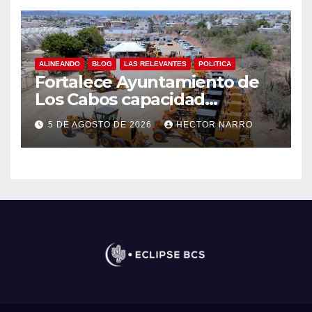
ALINEANDO
BLOG
LAS RELEVANTES
POLITICA
Fortalece Ayuntamiento de
Los Cabos capacidad
operativa de Servicios
5 DE AGOSTO DE 2026
HECTOR NARRO
Públicos con recursos del
FISAM