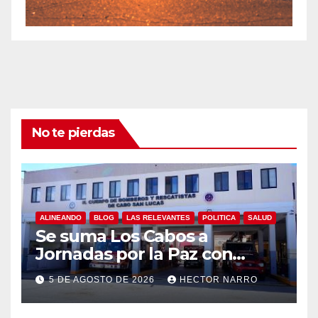
No te pierdas
ALINEANDO
BLOG
LAS RELEVANTES
POLITICA
SALUD
Se suma Los Cabos a
Jornadas por la Paz con
capacitación en primeros
5 DE AGOSTO DE 2026
HECTOR NARRO
auxilios para jóvenes