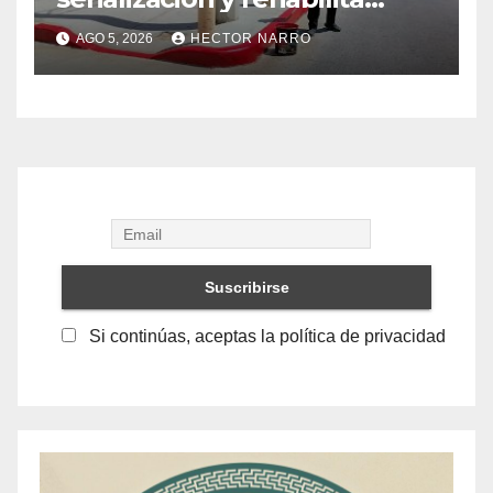
cruces peatonales en Los
AGO 5, 2026
HECTOR NARRO
Cabos
Si continúas, aceptas la política de privacidad