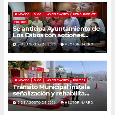
ALINEANDO
BLOG
LAS RELEVANTES
MEDIO AMBIENTE
POLITICA
Se anticipa Ayuntamiento de
Los Cabos con acciones
preventivas ante lluvias en el
5 DE AGOSTO DE 2026
HECTOR NARRO
centro histórico
ALINEANDO
BLOG
LAS RELEVANTES
POLITICA
Tránsito Municipal instala
señalización y rehabilita
cruces peatonales en Los
5 DE AGOSTO DE 2026
HECTOR NARRO
Cabos