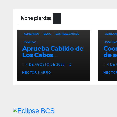
No te pierdas
ALINEANDO
BLOG
LAS RELEVANTES
ALINEAN
POLITICA
POLITIC
Aprueba Cabildo de
Coor
Los Cabos
de s
ampliación de la
carr
4 DE AGOSTO DE 2026
4 DE
Ruta 3 de
con 
transporte público
HECTOR NARRO
San
HECTO
en San José del
Cabo