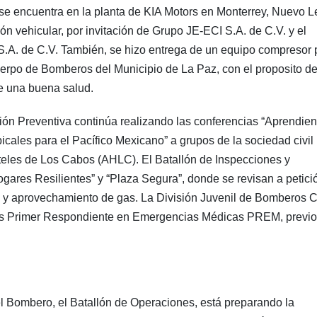
 encuentra en la planta de KIA Motors en Monterrey, Nuevo L
n vehicular, por invitación de Grupo JE-ECI S.A. de C.V. y el
A. de C.V. También, se hizo entrega de un equipo compresor 
erpo de Bomberos del Municipio de La Paz, con el proposito d
de una buena salud.
ción Preventiva continúa realizando las conferencias “Aprendie
cales para el Pacífico Mexicano” a grupos de la sociedad civil
teles de Los Cabos (AHLC). El Batallón de Inspecciones y
ares Resilientes” y “Plaza Segura”, donde se revisan a petici
as y aprovechamiento de gas. La División Juvenil de Bomberos 
nes Primer Respondiente en Emergencias Médicas PREM, previo
el Bombero, el Batallón de Operaciones, está preparando la