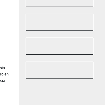
sto
ero en
cia