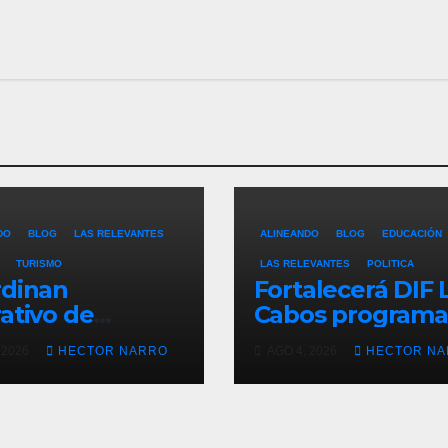
DO
BLOG
LAS RELEVANTES
ALINEANDO
BLOG
EDUCACIÓN
TURISMO
LAS RELEVANTES
POLITICA
rdinan
Fortalecerá DIF 
ativo de
Cabos programa
ridad para
Desayunos
 2026
HECTOR NARRO
AGO 4, 2026
HECTOR N
era y
Escolares con
ncones con
donativo de Los
a en Cabo San
Cabos Children’
as
Foundation