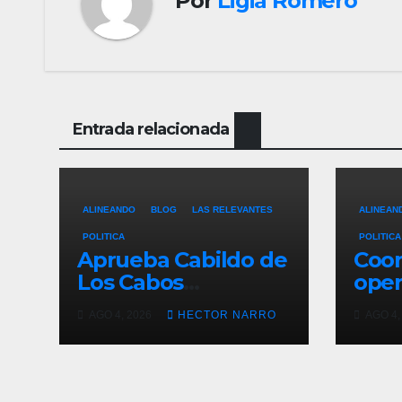
Por
Ligia Romero
Entrada relacionada
ALINEANDO
BLOG
LAS RELEVANTES
ALINEAN
POLITICA
POLITICA
Aprueba Cabildo de
Coo
Los Cabos
oper
ampliación de la
segu
AGO 4, 2026
HECTOR NARRO
AGO 4,
Ruta 3 de
carr
transporte público
arra
en San José del
caus
Cabo
Luc