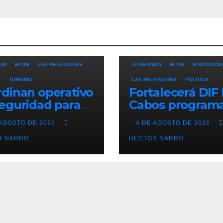
DO
BLOG
LAS RELEVANTES
ALINEANDO
BLOG
EDUCACIÓN
A
TURISMO
LAS RELEVANTES
POLITICA
dinan operativo
Fortalecerá DIF
eguridad para
Cabos program
era y arrancones
Desayunos
 AGOSTO DE 2026
4 DE AGOSTO DE 2026
causa en Cabo
Escolares con
 Lucas
R NARRO
donativo de Los
HECTOR NARRO
Cabos Children’
Foundation