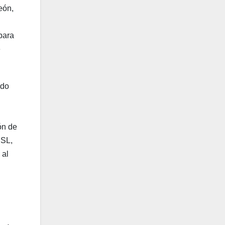
eón,
para
e
ndo
ón de
CSL,
 al