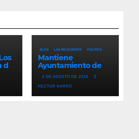
BLOG
LAS RELEVANTES
POLITICA
 Los
Mantiene
a de
Ayuntamiento de
Los Cabos 53 obras
4 DE AGOSTO DE 2026
en proceso para
mejorar calles y
HECTOR NARRO
s
espacios públicos