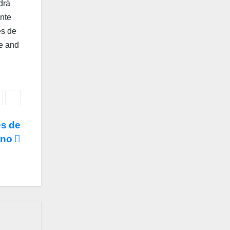
drá
ente
es de
re and
.
es de
rino