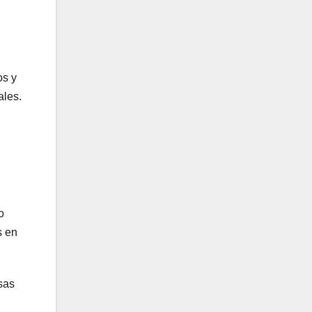
os y
ales.
o
s en
sas