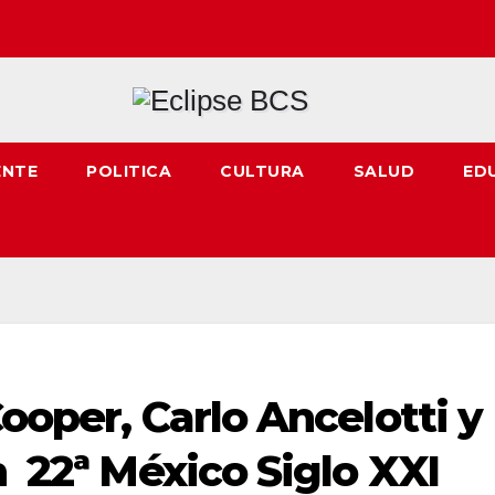
ENTE
POLITICA
CULTURA
SALUD
ED
ooper, Carlo Ancelotti y
n 22ª México Siglo XXI