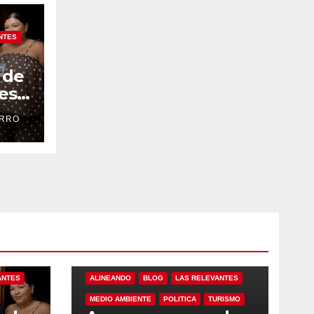
NTES
 de
res
ero
ARRO
eto
ANTES
ALINEANDO
BLOG
LAS RELEVANTES
MEDIO AMBIENTE
POLITICA
TURISMO