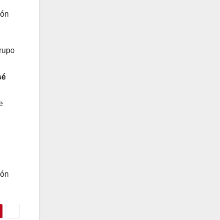
ión
Grupo
sé
e
ión