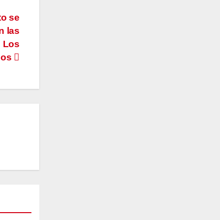
to se
n las
e Los
bos