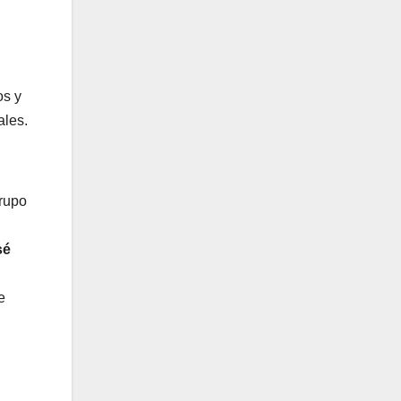
os y
ales.
Grupo
sé
e