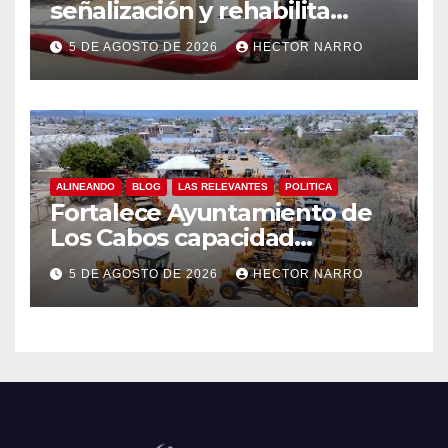
señalización y rehabilita
cruces peatonales en Los
5 DE AGOSTO DE 2026
HECTOR NARRO
Cabos
ALINEANDO
BLOG
LAS RELEVANTES
POLITICA
Fortalece Ayuntamiento de
Los Cabos capacidad
operativa de Servicios
5 DE AGOSTO DE 2026
HECTOR NARRO
Públicos con recursos del
FISAM