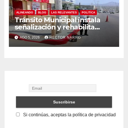
ALINEANDO
BLOG
LAS RELEVANTES
POLITICA
Tránsito Municipal instala
señalización y rehabilita
cruces peatonales en Los
AGO 5, 2026
HECTOR NARRO
Cabos
Si continúas, aceptas la política de privacidad