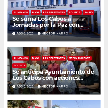
ALINEANDO
BLOG
LAS RELEVANTES
POLITICA
SALUD
Se suma Los Cabos a
Jornadas por la Paz con
capacitación en primeros
AGO 5, 2026
HECTOR NARRO
auxilios para jóvenes
ALINEANDO
BLOG
LAS RELEVANTES
MEDIO AMBIENTE
POLITICA
Se anticipa Ayuntamiento de
Los Cabos con acciones
preventivas ante lluvias en el
AGO 5, 2026
HECTOR NARRO
centro histórico