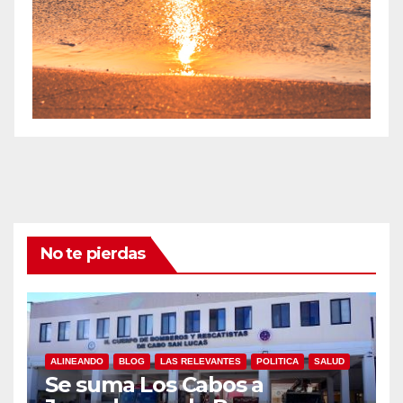
No te pierdas
ALINEANDO
BLOG
LAS RELEVANTES
POLITICA
SALUD
Se suma Los Cabos a