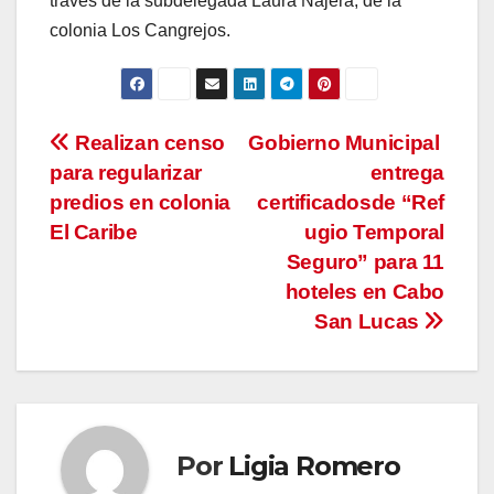
través de la subdelegada Laura Nájera, de la
colonia Los Cangrejos.
Navegación
Realizan censo
Gobierno Municipal
para regularizar
entrega
de
predios en colonia
certificadosde “Ref
entradas
El Caribe
ugio Temporal
Seguro” para 11
hoteles en Cabo
San Lucas
Por
Ligia Romero