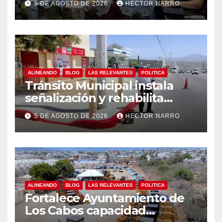
5 DE AGOSTO DE 2026
HECTOR NARRO
centro histórico
ALINEANDO
BLOG
LAS RELEVANTES
POLITICA
Tránsito Municipal instala
señalización y rehabilita
cruces peatonales en Los
5 DE AGOSTO DE 2026
HECTOR NARRO
Cabos
ALINEANDO
BLOG
LAS RELEVANTES
POLITICA
Fortalece Ayuntamiento de
Los Cabos capacidad