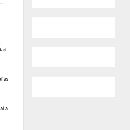
,
idad
fías,
al a