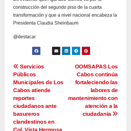
construcción del segundo piso de la cuarta
transformación y que a nivel nacional encabeza la
Presidenta Claudia Sheinbaum
@destacar
Navegación
Servicios
OOMSAPAS Los
Públicos
Cabos continúa
de
Municipales de Los
fortaleciendo las
entradas
Cabos atiende
labores de
reportes
mantenimiento con
ciudadanos ante
atención a la
basureros
ciudadanía
clandestinos en
Col. Vista Hermosa