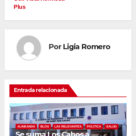
Plus
Por
Ligia Romero
Entrada relacionada
ALINEANDO
BLOG
LAS RELEVANTES
POLITICA
SALUD
Se suma Los Cabos a