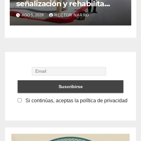
señalización y rehabilita
cruces peatonales en Los
AGO 5, 2026
HECTOR NARRO
Cabos
Si continúas, aceptas la política de privacidad