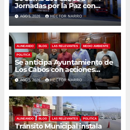
Jornadas por la Paz con
capacitación en primeros
AGO 5, 2026
HECTOR NARRO
auxilios para jóvenes
ALINEANDO
BLOG
LAS RELEVANTES
MEDIO AMBIENTE
POLITICA
Se anticipa Ayuntamiento de
Los Cabos con acciones
preventivas ante lluvias en el
AGO 5, 2026
HECTOR NARRO
centro histórico
ALINEANDO
BLOG
LAS RELEVANTES
POLITICA
Tránsito Municipal instala