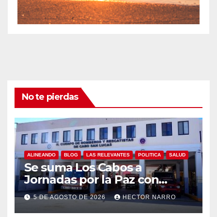
No te pierdas
ALINEANDO
BLOG
LAS RELEVANTES
POLITICA
SALUD
Se suma Los Cabos a
Jornadas por la Paz con
capacitación en primeros
5 DE AGOSTO DE 2026
HECTOR NARRO
auxilios para jóvenes