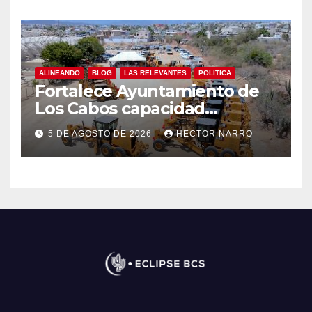
ALINEANDO
BLOG
LAS RELEVANTES
POLITICA
Fortalece Ayuntamiento de
Los Cabos capacidad
operativa de Servicios
5 DE AGOSTO DE 2026
HECTOR NARRO
Públicos con recursos del
FISAM