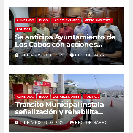
ALINEANDO
BLOG
LAS RELEVANTES
MEDIO AMBIENTE
POLITICA
Se anticipa Ayuntamiento de
Los Cabos con acciones
preventivas ante lluvias en el
5 DE AGOSTO DE 2026
HECTOR NARRO
centro histórico
ALINEANDO
BLOG
LAS RELEVANTES
POLITICA
Tránsito Municipal instala
señalización y rehabilita
cruces peatonales en Los
5 DE AGOSTO DE 2026
HECTOR NARRO
Cabos