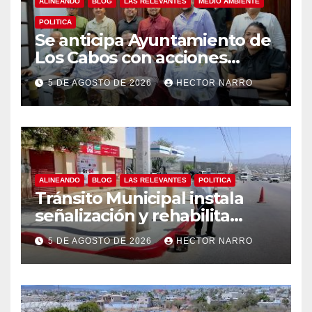
ALINEANDO
BLOG
LAS RELEVANTES
MEDIO AMBIENTE
POLITICA
Se anticipa Ayuntamiento de
Los Cabos con acciones
preventivas ante lluvias en el
5 DE AGOSTO DE 2026
HECTOR NARRO
centro histórico
ALINEANDO
BLOG
LAS RELEVANTES
POLITICA
Tránsito Municipal instala
señalización y rehabilita
cruces peatonales en Los
5 DE AGOSTO DE 2026
HECTOR NARRO
Cabos