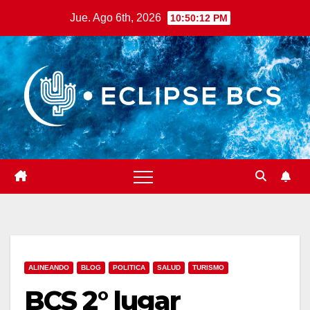
Saltar
Jue. Ago 6th, 2026
10:50:13 PM
al
contenido
ALINEANDO
BLOG
POLITICA
SALUD
TURISMO
BCS 2° lugar