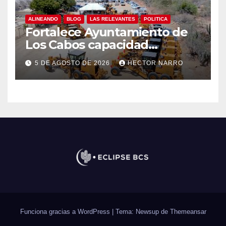
ALINEANDO
BLOG
LAS RELEVANTES
POLITICA
Fortalece Ayuntamiento de
Los Cabos capacidad
operativa de Servicios
5 DE AGOSTO DE 2026
HECTOR NARRO
Públicos con recursos del
FISAM
Funciona gracias a WordPress
|
Tema: Newsup de
Themeansar