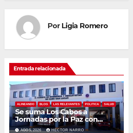
Por
Ligia Romero
Entrada relacionada
ALINEANDO
BLOG
LAS RELEVANTES
POLITICA
SALUD
Se suma Los Cabos a
Jornadas por la Paz con
capacitación en primeros
AGO 5, 2026
HECTOR NARRO