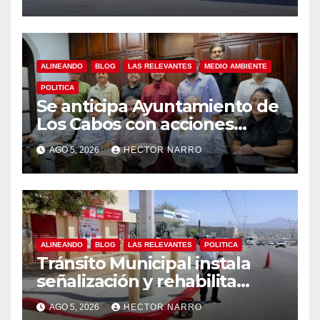
auxilios para jóvenes
ALINEANDO
BLOG
LAS RELEVANTES
MEDIO AMBIENTE
POLITICA
Se anticipa Ayuntamiento de
Los Cabos con acciones
preventivas ante lluvias en el
AGO 5, 2026
HECTOR NARRO
centro histórico
ALINEANDO
BLOG
LAS RELEVANTES
POLITICA
Tránsito Municipal instala
señalización y rehabilita
cruces peatonales en Los
AGO 5, 2026
HECTOR NARRO
Cabos