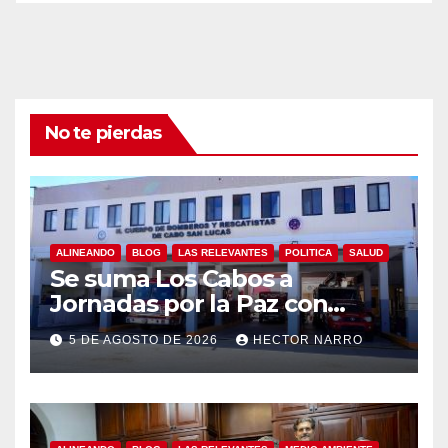
No te pierdas
ALINEANDO
BLOG
LAS RELEVANTES
POLITICA
SALUD
Se suma Los Cabos a
Jornadas por la Paz con
capacitación en primeros
5 DE AGOSTO DE 2026
HECTOR NARRO
auxilios para jóvenes