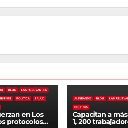
DO
BLOG
LAS RELEVANTES
MBIENTE
POLITICA
SALUD
ALINEANDO
BLOG
LAS RELEVA
POLITICA
erzan en Los
Capacitan a más
s protocolos
1, 200 trabajado