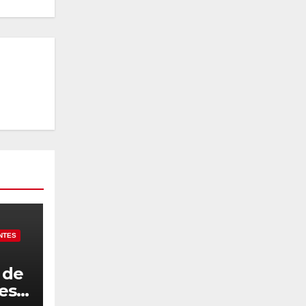
NTES
 de
res