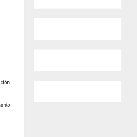
ación
mento