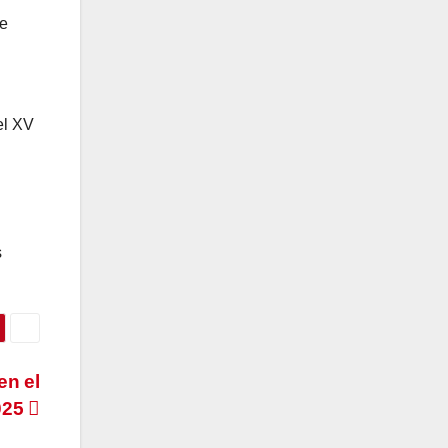
te
el XV
s
en el
2025