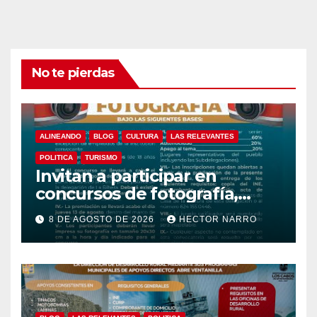
No te pierdas
ALINEANDO
BLOG
CULTURA
LAS RELEVANTES
POLITICA
TURISMO
Invitan a participar en
concursos de fotografía,
canto y pintura de las Fiestas
8 DE AGOSTO DE 2026
HECTOR NARRO
Tradicionales La Ribera 2026