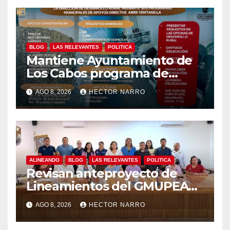
BLOG
LAS RELEVANTES
POLITICA
Mantiene Ayuntamiento de
Los Cabos programa de
apoyos para agricultores,
AGO 8, 2026
HECTOR NARRO
ganaderos y apicultores
ALINEANDO
BLOG
LAS RELEVANTES
POLITICA
Revisan anteproyecto de
Lineamientos del GMUPEA
en Los Cabos
AGO 8, 2026
HECTOR NARRO