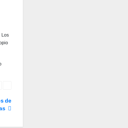
. Los
opio
b
os de
cas