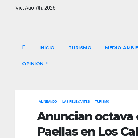
Saltar
Vie. Ago 7th, 2026
al
contenido
INICIO
TURISMO
MEDIO AMBI
OPINION
ALINEANDO
LAS RELEVANTES
TURISMO
Anuncian octava e
Paellas en Los Ca