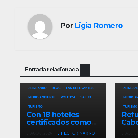
Por
Ligia Romero
Entrada relacionada
ALINEANDO
BLOG
LAS RELEVANTES
ALINEAN
MEDIO AMBIENTE
POLITICA
SALUD
MEDIO A
TURISMO
TURISMO
Con 18 hoteles
Refu
certificados como
Cabo
refugios
de p
AGO 6, 2026
HECTOR NARRO
AGO 6,
temporales,
resc