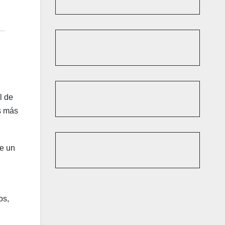
l de
s más
ne un
os,