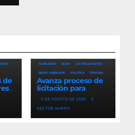
eto
ANTES
ALINEANDO
BLOG
LAS RELEVANTES
MEDIO AMBIENTE
POLITICA
TURISMO
s de
Avanza proceso de
res
licitación para
ero
adquisición de
6 DE AGOSTO DE 2026
maquinaria del Plan
eto
de Regeneración
HECTOR NARRO
Cabos
del Estero Josefino