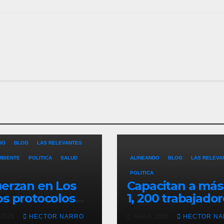
DO
BLOG
LAS RELEVANTES
MBIENTE
POLITICA
SALUD
ALINEANDO
BLOG
LAS RELEVA
POLITICA
erzan en Los
Capacitan a más
s protocolos
1, 200 trabajado
revención y
del sector hotel
 2026
HECTOR NARRO
AGO 6, 2026
HECTOR N
ate en playas
en derechos