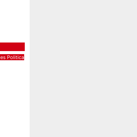
tes
Politica
 1,
del
 y
 Los
ro