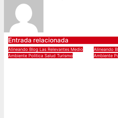
entradas
Entrada relacionada
Alineando
Blog
Las Relevantes
Medio
Alineando
B
Ambiente
Politica
Salud
Turismo
Ambiente
P
Con 18 hoteles
Refuerz
certificados como
protoco
refugios temporales,
y resca
Gobierno de Los Cabos
oleaje 
refuerza la prevención y
ciclone
garantiza un destino
Ago 6, 2
seguro
Ago 6, 2026
Hector Narro