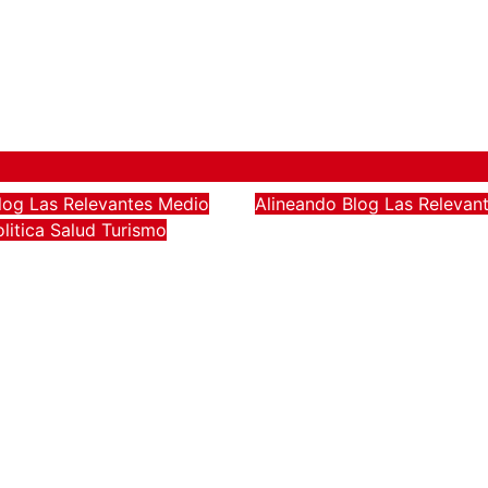
log
Las Relevantes
Medio
Alineando
Blog
Las Relevan
Capacitan a más de
olitica
Salud
Turismo
an en Los Cabos
200 trabajadores 
los de prevención
sector hotelero en
te en playas ante
derechos humanos
y temporada de
respeto laboral en
s
Cabos
026
Hector Narro
Ago 6, 2026
Hector Nar