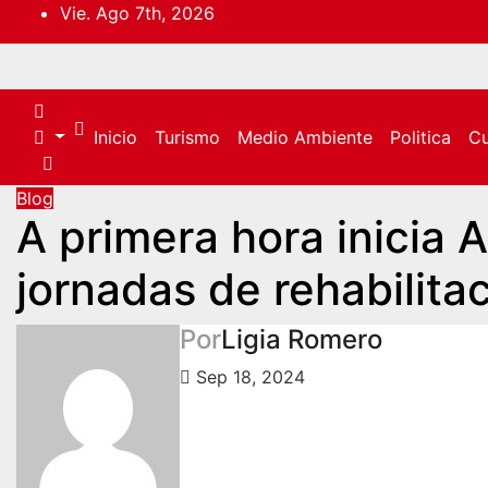
Saltar
Vie. Ago 7th, 2026
al
contenido
Inicio
Turismo
Medio Ambiente
Politica
Cu
Blog
A primera hora inicia
jornadas de rehabilita
Por
Ligia Romero
Sep 18, 2024