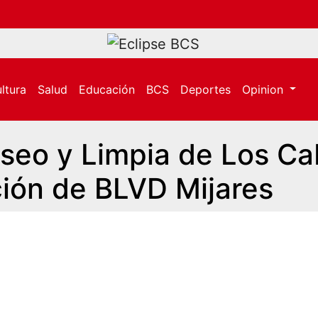
ltura
Salud
Educación
BCS
Deportes
Opinion
 Aseo y Limpia de Los C
ción de BLVD Mijares