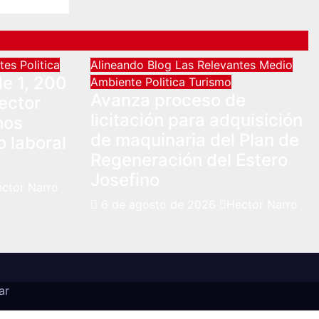
ntes
Politica
Alineando
Blog
Las Relevantes
Medio
e 1, 200
Ambiente
Politica
Turismo
Avanza proceso de
ector
licitación para adquisición
hos
de maquinaria del Plan de
 laboral
Regeneración del Estero
Josefino
ctor Narro
6 de agosto de 2026
Hector Narro
ar