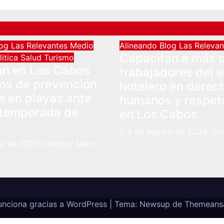
log
Las Relevantes
Medio
Alineando
Blog
Las Releva
Capacitan a más d
litica
Salud
Turismo
an en Los Cabos
trabajadores del s
os de prevención
hotelero en derec
e en playas ante
humanos y respeto
 temporada de
en Los Cabos
6 de agosto de 2026
He
to de 2026
Hector Narro
unciona gracias a WordPress
|
Tema: Newsup de
Themeans