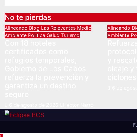
No te pierdas
Alineando
Blog
Las Relevantes
Medio
Alineando
B
Ambiente
Politica
Salud
Turismo
Ambiente
Po
Con 18 hoteles
Refuerz
certificados como
protocol
refugios temporales,
y rescat
Gobierno de Los Cabos
oleaje y
refuerza la prevención y
ciclones
garantiza un destino
6 de agos
seguro
6 de agosto de 2026
Hector Narro
F