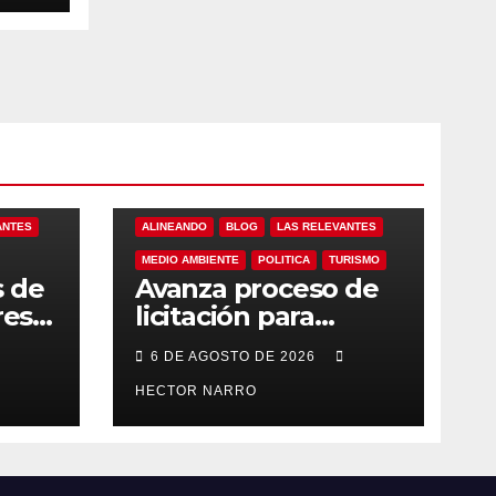
eto
ANTES
ALINEANDO
BLOG
LAS RELEVANTES
MEDIO AMBIENTE
POLITICA
TURISMO
s de
Avanza proceso de
res
licitación para
ero
adquisición de
6 DE AGOSTO DE 2026
maquinaria del Plan
eto
de Regeneración
HECTOR NARRO
Cabos
del Estero Josefino