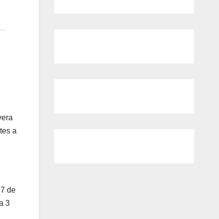
vera
tes a
 7 de
a 3