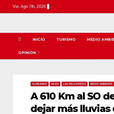
Saltar
Vie. Ago 7th, 2026
al
contenido
INICIO
TURISMO
MEDIO AMBI
OPINION
ALINEANDO
BLOG
LAS RELEVANTES
MEDIO AMBIENTE
A 610 Km al SO de
dejar más lluvias