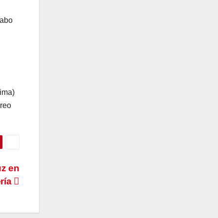
Cabo
tima)
oreo
uz en
ría