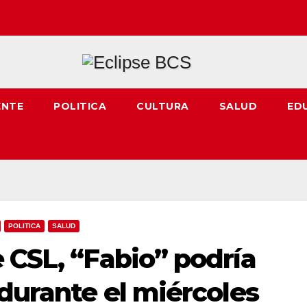
ENTE
POLITICA
CULTURA
SALUD
ED
POLITICA
SALUD
 CSL, “Fabio” podría
 durante el miércoles